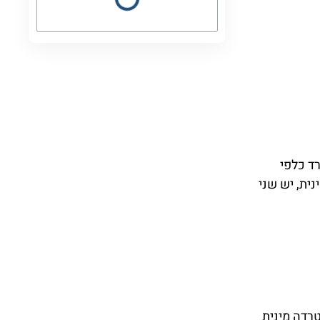
רד כלפי
ית, יש שני
טרדה מינית