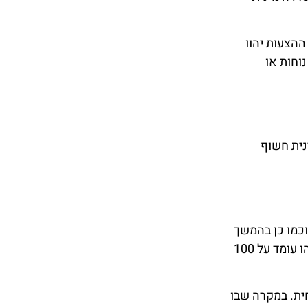
ההצעות יהוו
וחות או
נית חשוף
וכמו כן בהמשך
להגשת כתב אישום כנגדו. בנוסף, המוטרד רשאי להגיש תביעה אזרחית לפיצויים, כשהפיצוי המינימלי ללא הוכחת נזק כלשהו עומד על 100
חית. במקרה שבו