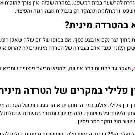
נגררת להרשעה בבית המשפט. במקרה שכזה, אין צורך להוכיח את
פט, והמחלוקת תתמקד רק בגבולות גובה הנזק והפיצוי.
א בהטרדה מינית?
 מתוך יצר נקם או בצע כסף. אם בסופו של יום עולה שאכן הוגש
כן תלונה כנגד אדם בעבירה של הטרדה מינית יכולה להרוס את ח
, מעקב עד להגשת כתב אישום, ולהגיש תביעת פיצויים שתביא לי
ן פלילי במקרים של הטרדה מינית
ין פלילי. אולם, במידה וחוקרים אותך בעבירות של הטרדה מיני
ותך ולעמוד על זכויותיך. זאת מכיוון שמדובר בחשדות שיכולות ל
שב מול נחקר חסר ניסיון.
במשרד עורך דין פלילי רוטנברג, מלווים חשודים רבים במשך למעלה מ-25 שנים. הניסיון מלמד שתשובות תמ