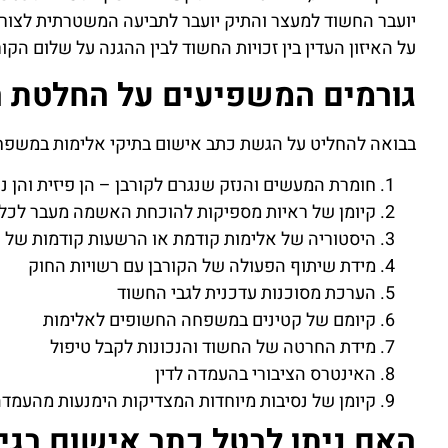
יועבר החשוד למעצר והתיק יועבר לתביעה המשטרתית לצור
על האיזון העדין בין זכויות החשוד לבין ההגנה על שלום הקור
גורמים המשפיעים על החלטת 
בבואה להחליט על הגשת כתב אישום בתיקי אלימות במשפחה
חומרת המעשים והנזק שנגרם לקורבן – הן פיזית והן 
קיומן של ראיות מספיקות להוכחת האשמה מעבר לכל
היסטוריה של אלימות קודמת או הרשעות קודמות של 
מידת שיתוף הפעולה של הקורבן עם רשויות החוק
הערכת מסוכנות עדכנית לגבי החשוד
קיומם של קטינים במשפחה החשופים לאלימות
מידת החרטה של החשוד והנכונות לקבל טיפול
האינטרס הציבורי בהעמדה לדין
קיומן של נסיבות מיוחדות המצדיקות הימנעות מהעמדה
האם ניתן לבטל כתב אישום בגי