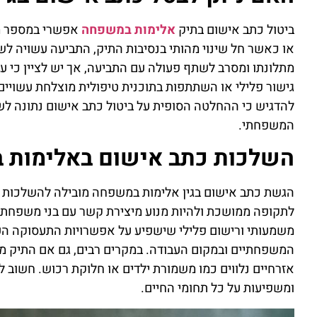
ביטול כתב אישום בתיק
אלימות במשפחה
אפשרי במספר מק
או כאשר חל שינוי מהותי בנסיבות התיק, התביעה עשויה ל
מתלונתו ומסרב לשתף פעולה עם התביעה, אך יש לציין כי ע
גישור פלילי או השתתפות בתוכנית טיפולית מוצלחת עשויי
להדגיש כי ההחלטה הסופית על ביטול כתב אישום נתונה לש
המשפחתי.
השלכות כתב אישום באלימות
הגשת כתב אישום בגין אלימות במשפחה מובילה להשלכות מ
לתקופה ממושכת ולהיות מנוע מיצירת קשר עם בני משפחתו.
משמעותי ורישום פלילי שישפיע על אפשרויות התעסוקה העת
המשפחתיים ובמקום העבודה. במקרים רבים, גם אם התיק מ
אזרחיים נלווים כמו משמורת ילדים או חלוקת רכוש. חשוב
ומשפיעות על כל תחומי החיים.