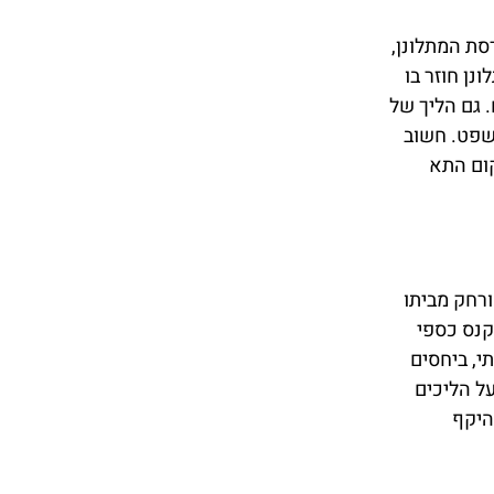
ת המתלונן,
נן חוזר בו
 גם הליך של
שפט. חשוב
קום התא
רחק מביתו
קנס כספי
י, ביחסים
ל הליכים
היקף