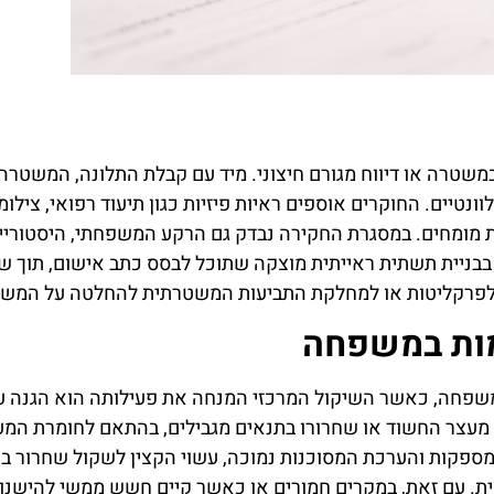
שטרה או דיווח מגורם חיצוני. מיד עם קבלת התלונה, המשטרה
ונטיים. החוקרים אוספים ראיות פיזיות כגון תיעוד רפואי, צילומ
ת מומחים. במסגרת החקירה נבדק גם הרקע המשפחתי, היסטוריי
בבניית תשתית ראייתית מוצקה שתוכל לבסס כתב אישום, תוך שמ
ר לפרקליטות או למחלקת התביעות המשטרתית להחלטה על המשך
מות במשפחה
שפחה, כאשר השיקול המרכזי המנחה את פעילותה הוא הגנה ע
 מעצר החשוד או שחרורו בתנאים מגבילים, בהתאם לחומרת המע
מספקות והערכת המסוכנות נמוכה, עשוי הקצין לשקול שחרור בת
ת. עם זאת, במקרים חמורים או כאשר קיים חשש ממשי להישנות