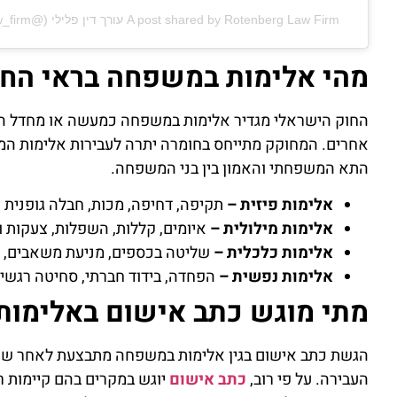
A post shared by Rotenberg Law Firm עורך דין פלילי (@rotenberg_law_firm)
מהי אלימות במשפחה בראי החו
החוק הישראלי מגדיר אלימות במשפחה כמעשה או מחדל הפוגע
אחרים. המחוקק מתייחס בחומרה יתרה לעבירות אלימות ה
התא המשפחתי והאמון בין בני המשפחה.
אלימות פיזית –
תקיפה, דחיפה, מכות, חבלה גופנית 
אלימות מילולית –
איומים, קללות, השפלות, צעקות ו
אלימות כלכלית –
שליטה בכספים, מניעת משאבים, ני
אלימות נפשית –
הפחדה, בידוד חברתי, סחיטה רגשית
מתי מוגש כתב אישום באלימו
הגשת כתב אישום בגין אלימות במשפחה מתבצעת לאחר שה
העבירה. על פי רוב,
כתב אישום
יוגש במקרים בהם קיימות ראי