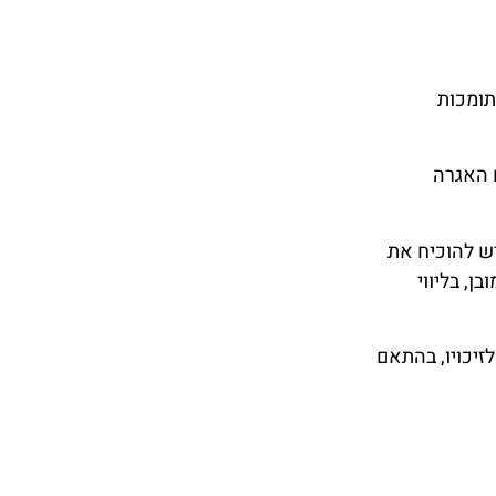
תומכות
 האגרה
יש להוכיח את
, בליווי
זיכויו, בהתאם