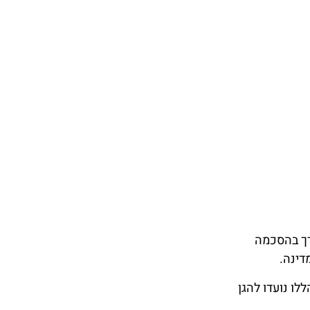
רך בהסכמה
דינה.
לו נועדו להגן