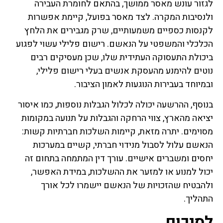
לגזור עונש מאסר ממושך, בהתאם לחומרת העבירה
ולנסיבות המקרה. לצד מאסר בפועל, קיימת אפשרות
לקנסות כספיים משמעותיים, שרק מגבירים את הלחץ
הכלכלי והמשפטי על הנאשם. רישום פלילי עשוי לפגוע
ביכולת התעסוקה העתידית שלו, שכן מעסיקים רבים
נוטים להימנע מהעסקת אנשים בעלי רישום פלילי,
ובמיוחד בעבירות הנוגעות לאמון הציבור.
בנוסף, ההרשעה יכולה לכלול הגבלות נוספות, כמו איסור
יציאה מהארץ, צווי הרחקה והגבלות על תנועה במקומות
מסוימים. יתרה מזאת, קיימות השלכות חברתיות קשות:
הנאשם עלול לסבול מנידוי חברתי, קשיים במערכות
יחסים ומשברים אישיים. עורך דין המתמחה בתחום זה
יכול למנוע או למזער את ההשלכות, במידת האפשר,
ולהבטיח שהזכויות של הנאשם יישמרו לכל אורך
התהליך.
לסיכום