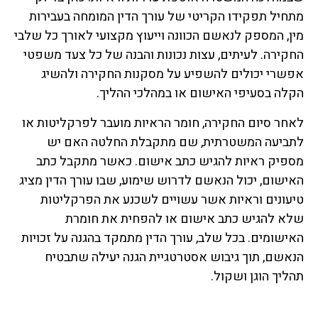
מתחיל תפקידו הקריטי של עורך הדין המומחה בעבירות
מין, המספק לנאשם הכוונה וייעוץ מקצועי לאורך כל שלבי
החקירה. לעיתים, עצות נכונות והבנה של כל צעד משפטי
אפשרי יכולים להשפיע על מסקנות החקירה ולהשיג
הקלה בסעיפי האישום או במהלכי ההליך.
לאחר סיום החקירה, חומר הראיות מועבר לפרקליטות או
לתביעה המשטרתית, שם מתקבלת החלטה האם יש
מספיק ראיות להגיש כתב אישום. כאשר מתקבל כתב
האישום, יכול הנאשם לדרוש שימוע, שבו עורך הדין מציג
טיעונים וראיות אשר עשויים לשכנע את הפרקליטות
שלא להגיש כתב אישום או להפחית את חומרת
האישומים. בכל שלב, עורך הדין מתמקד בהגנה על זכויות
הנאשם, תוך גיבוש אסטרטגיית הגנה יעילה שתבטיח
תהליך הוגן ושקול.